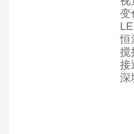
视
变
L
恒
搅
接
深