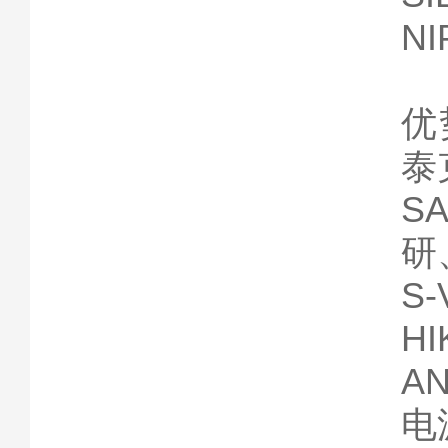
N
优
泰
S
研
S
H
A
电