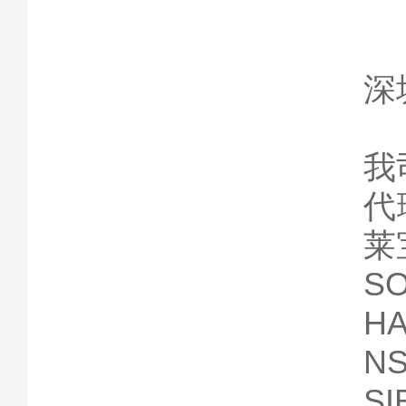
深
我
代
莱
S
H
N
S