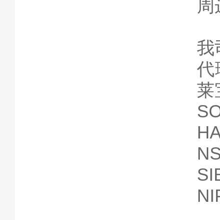
周
我
代
莱
S
H
N
S
N