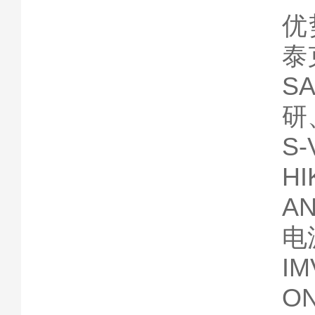
优
泰
S
研
S
H
A
电
I
O