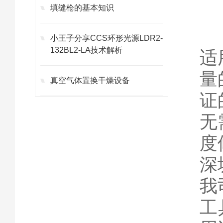
填缝枪的基本知识
小王子分享CCS环形光源LDR2-
132BL2-LA技术解析
适
量
真空气体置换干燥设备
证
无
度
深
我
工