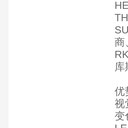
H
T
S
商
R
库
优
视
变