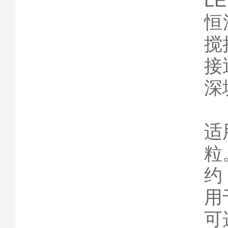
L
恒
搅
接
深
适
粒
约
用
可