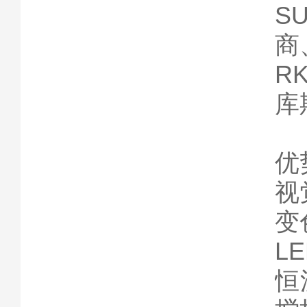
S
商
R
库
优
视
变
L
恒