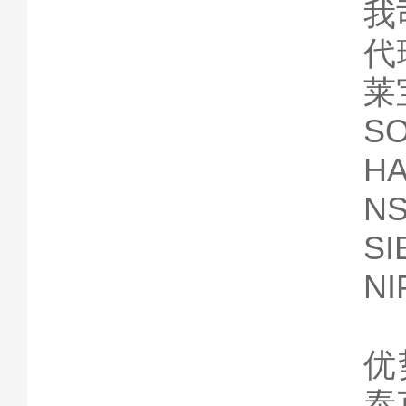
我
代
莱
S
H
N
S
N
优
泰