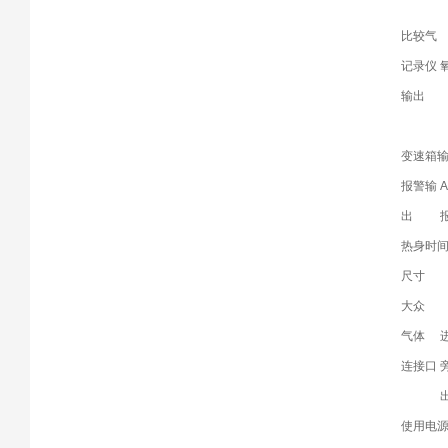
比较气
记录仪
输出
变速箱
报警输
出
热身时
尺寸
大众
气体
连接口
使用电