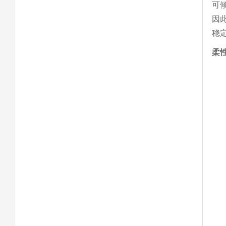
可
因
稳
柔