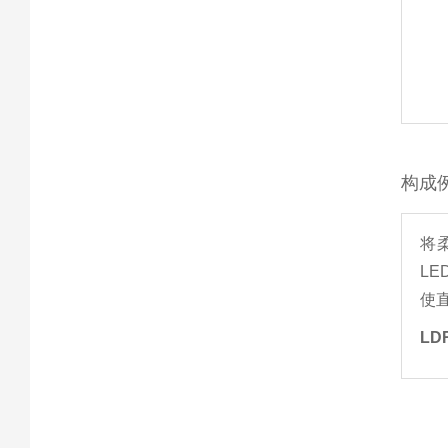
构成
将
LE
使
LD