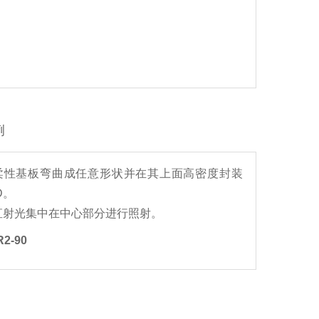
例
柔性基板弯曲成任意形状并在其上面高密度封装
D。
直射光集中在中心部分进行照射。
R2-90