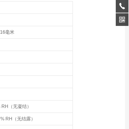
16毫米
5% RH（无凝结）
85% RH（无结露）