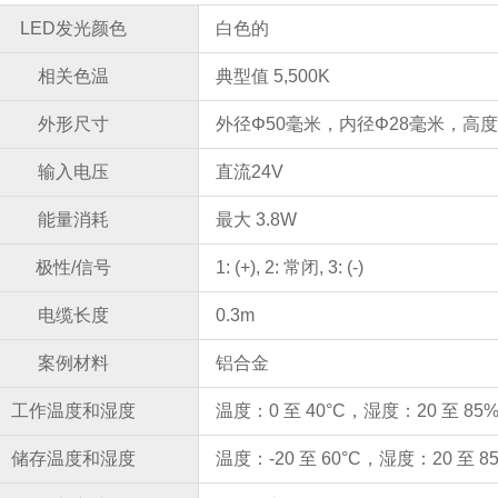
LED发光颜色
白色的
相关色温
典型值 5,500K
外形尺寸
外径Φ50毫米，内径Φ28毫米，高度
输入电压
直流24V
能量消耗
最大 3.8W
极性/信号
1: (+), 2: 常闭, 3: (-)
电缆长度
0.3m
案例材料
铝合金
工作温度和湿度
温度：0 至 40°C，湿度：20 至 8
储存温度和湿度
温度：-20 至 60°C，湿度：20 至 