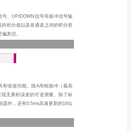
号、UP/DOWN信号等脉冲信号输
各通道的积分值以及各通道之间的积分差
是偏差仪。
，具有缩放功能。
除A/B相脉冲（最高
实现无累积误差的可逆测量。
除了标
器外，还有0.5ms高速更新的16位