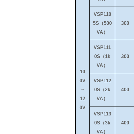
VSP110
5S（500
300
VA）
VSP111
0S（1k
300
VA）
10
0V
VSP112
~
0S（2k
400
12
VA）
0V
VSP113
0S（3k
400
VA）