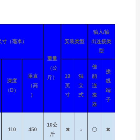
输入/输
尺寸（毫米）
安装类型
出连接类
型
重量
佳
（公
接
垂直
19
独
能
斤）
深度
线
（高
英
立
连
（D）
端
）
寸
式
接
子
器
10公
110
450
✖
○
〇
✖
斤