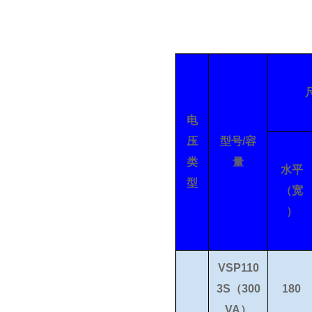
电
压
型号/容
类
量
水平
型
（宽
）
VSP110
3S（300
180
VA）