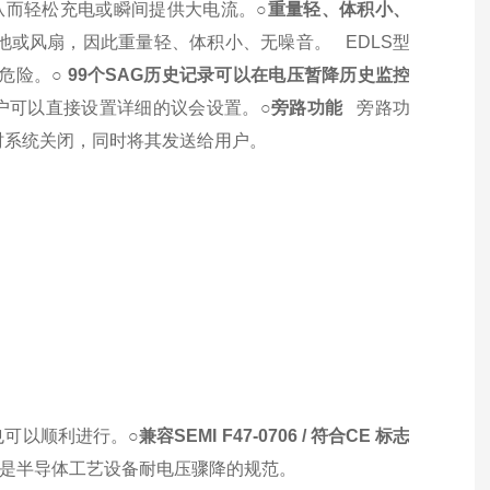
从而轻松充电或瞬间提供大电流。
○
重量轻、体积小、
池或风扇，因此重量轻、体积小、无噪音。
EDLS型
危险。
○ 99个SAG历史记录可以在
电压暂降历史监控
可以直接设置详细的议会设置。
○
旁路功能
旁路功
障时系统关闭，同时将其发送给用户。
也可以顺利进行。
○
兼容SEMI F47-0706 / 符合CE 标志
7 是半导体工艺设备耐电压骤降的规范。