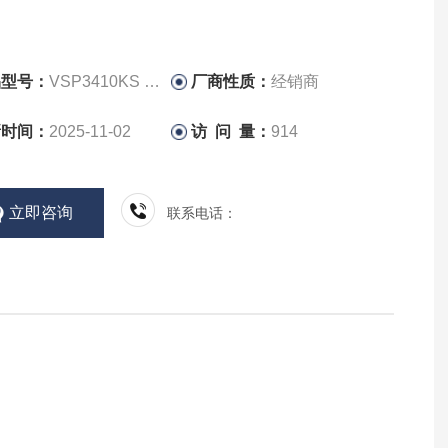
OWS玉崎小王子三相电压保护器
品型号：
​VSP3410KS （100kVA）
厂商性质：
经销商
新时间：
2025-11-02
访 问 量：
914
立即咨询
联系电话：