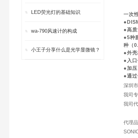
LED荧光灯的基础知识
一次
●D
●高
wa-790风速计的构成
●5种
种（0
小王子分享什么是光学显微镜？
●外
●入
●加
●通
深圳市
我司
我司
代理品
SON