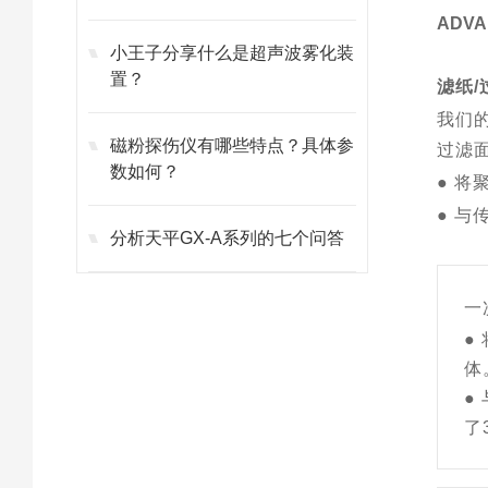
ADV
小王子分享什么是超声波雾化装
置？
滤纸/
我们
磁粉探伤仪有哪些特点？具体参
过滤
数如何？
● 
● 与
分析天平GX-A系列的七个问答
一
●
体
●
了