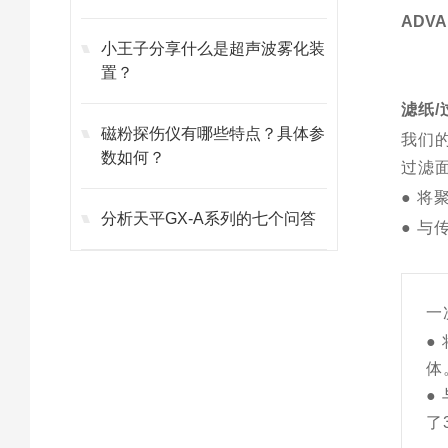
ADV
小王子分享什么是超声波雾化装
置？
滤纸/
磁粉探伤仪有哪些特点？具体参
我们
数如何？
过滤
● 
分析天平GX-A系列的七个问答
● 与
一
●
体
●
了