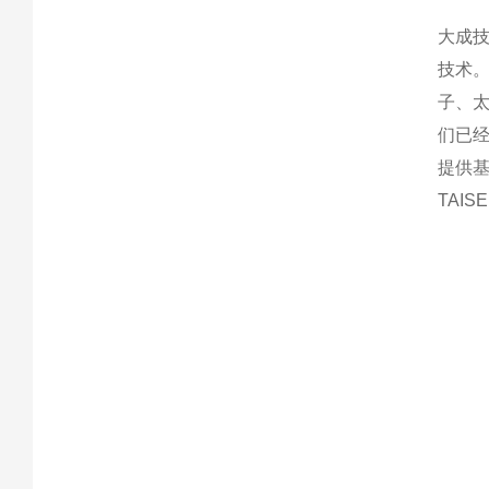
大成
技术
子、
们已
提供
TAI