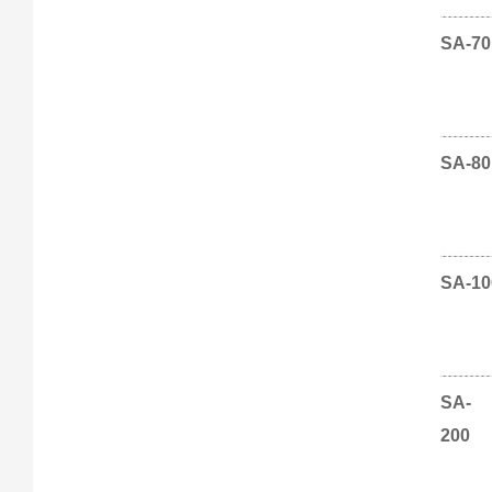
SA-70
SA-80
SA-10
SA-
200