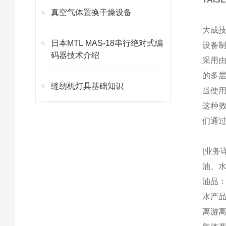
真空气体置换干燥设备
大成
日本MTL MAS-18串行绝对式编
设备
码器技术介绍
采用
的多
缝纫机灯具基础知识
当使
这种效
们通
[业务
油、
油品
水产
离游